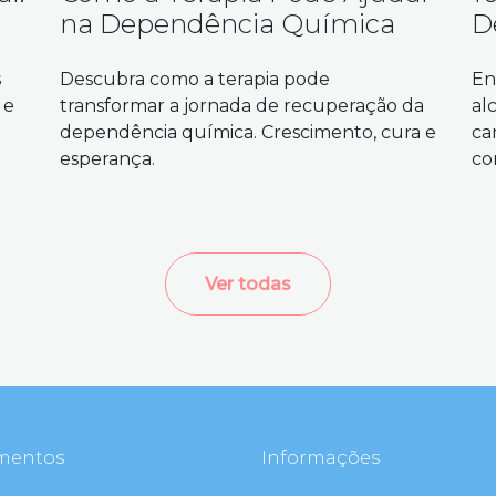
na Dependência Química
D
s
Descubra como a terapia pode
En
 e
transformar a jornada de recuperação da
al
dependência química. Crescimento, cura e
ca
esperança.
co
Ver todas
mentos
Informações